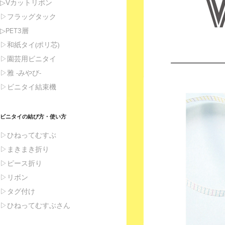
▷Vカットリボン
▷フラッグタック
▷PET3層
▷和紙タイ(ポリ芯)
▷園芸用ビニタイ
▷雅 -みやび-
▷ビニタイ結束機
ビニタイの結び方・使い方
▷ひねってむすぶ
▷まきまき折り
▷ピース折り
▷リボン
▷タグ付け
▷ひねってむすぶさん