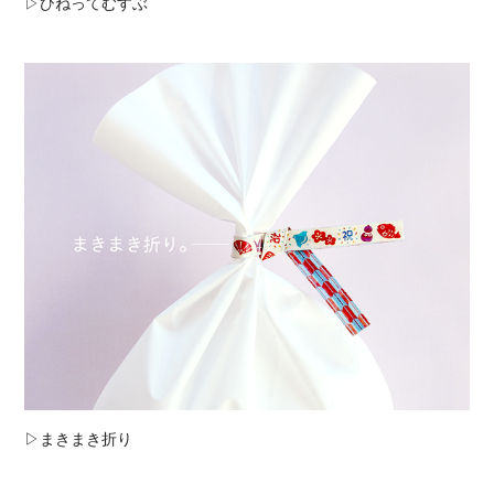
▷ひねってむすぶ
▷まきまき折り